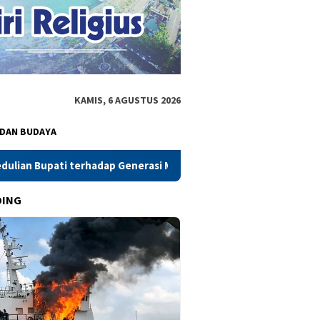
KAMIS, 6 AGUSTUS 2026
 DAN BUDAYA
 terhadap Generasi Muda
Warga Kalmas Geruduk Mapolsek, 
DING