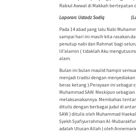
Rabiul Awwal di Makkah bertepatan 
Laporan: Ustadz Sodiq (Lurah
Pada 14 abad yang lalu Nabi Muham
sampai hari ini masih kita rasakan.da
penutup nabi dan Rahmat bagi selur
lil’alamin ( tidaklah Aku mengutus
alam.
Bulan ini bulan maulid hampir semua
menjadi tradisi dengan menyediakan p
beras ketang ).Perayaan ini sebagai s
Muhammad SAW. Meskipun sebagian k
melaksanakannya. Membahas tentang
ditulis dengan berbagai judul di 
SAW ) ditulis oleh Muhammad Haekal,
Syekh Syafiyurrahman Al-Mubarakfu
adalah Utusan Allah ) oleh Annemari