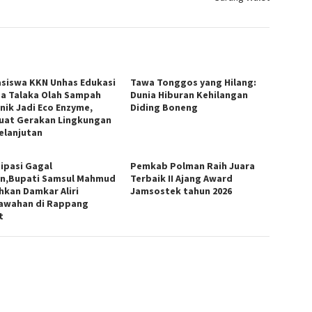
siswa KKN Unhas Edukasi
Tawa Tonggos yang Hilang:
a Talaka Olah Sampah
Dunia Hiburan Kehilangan
nik Jadi Eco Enzyme,
Diding Boneng
uat Gerakan Lingkungan
elanjutan
sipasi Gagal
Pemkab Polman Raih Juara
n,Bupati Samsul Mahmud
Terbaik II Ajang Award
hkan Damkar Aliri
Jamsostek tahun 2026
awahan di Rappang
t