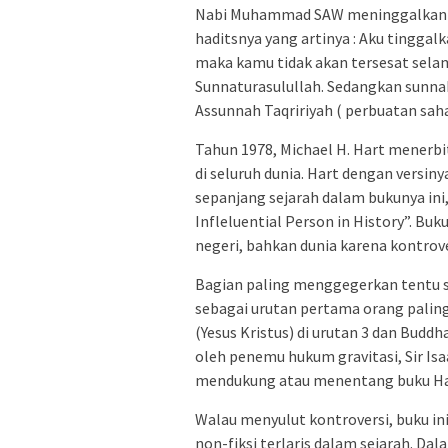
Nabi Muhammad SAW meninggalkan 2
haditsnya yang artinya : Aku tingga
maka kamu tidak akan tersesat selam
Sunnaturasulullah. Sedangkan sunnah
Assunnah Taqririyah ( perbuatan sah
Tahun 1978, Michael H. Hart mener
di seluruh dunia. Hart dengan versin
sepanjang sejarah dalam bukunya ini,
Infleluential Person in History”. Bu
negeri, bahkan dunia karena kontrov
Bagian paling menggegerkan tentu
sebagai urutan pertama orang paling
(Yesus Kristus) di urutan 3 dan Budd
oleh penemu hukum gravitasi, Sir Is
mendukung atau menentang buku Har
Walau menyulut kontroversi, buku ini
non-fiksi terlaris dalam sejarah. D