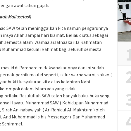
dengan awal tahun gajah.
 Mallusetasi)
mad SAW telah meninggalkan kita namun pengaruhnya
n insya Allah sampai hari kiamat. Beliau diutus sebagai
uh semesta alam. Wamaa arsalnaaka illa Rahmatan
mu Muhammad kecuali Rahmat bagi seluruh semesta
 masjid di Parepare melaksanakannnya dan ini sudah
ernak-pernik maulid seperti, telur warna warni, sokko (
yiar bukti kesyukuran kita atas kelahiran Nabi
elompok dalam Islam ada yang tidak
 prilaku Rasulullah SAW telah banyak buku-buku yang
antaranya Hayatu Muhammad SAW ( Kehidupan Muhammad
 Sirah An-nabawiyah ( Ar-Rahiqul Al-Makhtum ) oleh
ri, And Muhammad Is his Messenger ( Dan Muhammad
e Schimmel.