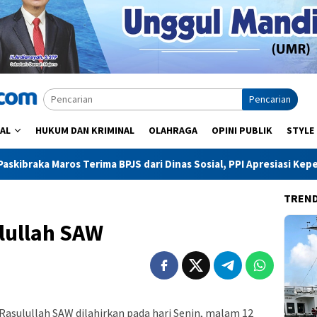
Pencarian
AL
HUKUM DAN KRIMINAL
OLAHRAGA
OPINI PUBLIK
STYLE
 Terima BPJS dari Dinas Sosial, PPI Apresiasi Kepedulian Bupati
TREN
lullah SAW
Rasulullah SAW dilahirkan pada hari Senin, malam 12