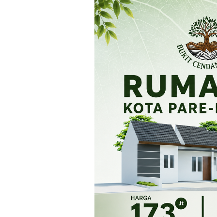
Loncat
ke
konten