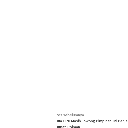
Navigasi
Pos sebelumnya
Dua OPD Masih Lowong Pimpinan, Ini Penje
pos
Bupati Polman