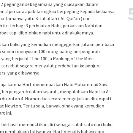
 pegangan sebagaimana yang diucapkan dalam
lkan 2 perkara apabila engkau berpegang kepada keduanya
a-lamanya yaitu Kitabullah ( Al-Qur’an ) dan
 itu terbagi 3 perbuatan Nabi, perkataan Nabi dan
abat tapi dibolehkan nabi untuk dilakukamnya.
bitkan buku yang kemudian mengegerkan jutaan pembaca
ya sendiri menyusun 100 orang paling berpengaruh
 yang berjudul “The 100, a Ranking of the Most
ku tersebut segera menyulut perdebatan ke penjuru
ersi yang dibawanya.
 saja karena Hart menempatkan Nabi Muhammad Saw.
 berpengaruh dalam sejarah, mengalahkan Nabi Isa A.s.
ha di urutan 4. Nomor dua secara mengejutkan ditempati
aac Newton. Tentu saja, banyak pihak yang kemudian
t ini.
 berhasil membuktikan diri sebagai salah satu dari buku
alam pembukaan tulisannya, Hart menulis bahwa para