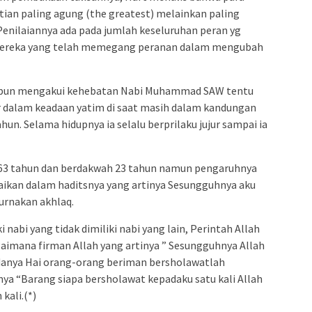
tian paling agung (the greatest) melainkan paling
 Penilaiannya ada pada jumlah keseluruhan peran yg
 Mereka yang telah memegang peranan dalam mengubah
m pun mengakui kehebatan Nabi Muhammad SAW tentu
ahir dalam keadaan yatim di saat masih dalam kandungan
ahun. Selama hidupnya ia selalu berprilaku jujur sampai ia
63 tahun dan berdakwah 23 tahun namun pengaruhnya
ikan dalam haditsnya yang artinya Sesungguhnya aku
urnakan akhlaq.
 nabi yang tidak dimiliki nabi yang lain, Perintah Allah
aimana firman Allah yang artinya ” Sesungguhnya Allah
danya Hai orang-orang beriman bersholawatlah
nya “Barang siapa bersholawat kepadaku satu kali Allah
kali.(*)