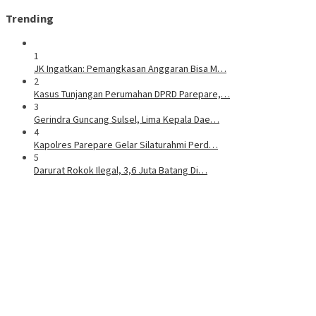
Trending
1
JK Ingatkan: Pemangkasan Anggaran Bisa M…
2
Kasus Tunjangan Perumahan DPRD Parepare,…
3
Gerindra Guncang Sulsel, Lima Kepala Dae…
4
Kapolres Parepare Gelar Silaturahmi Perd…
5
Darurat Rokok Ilegal, 3,6 Juta Batang Di…