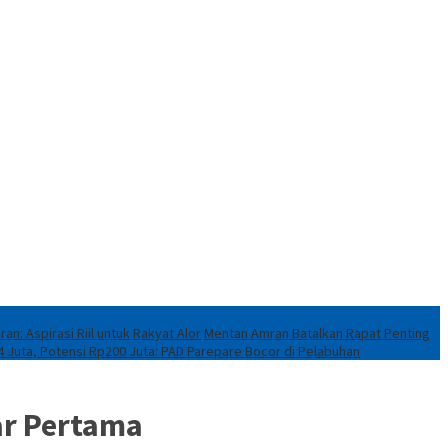
: Aspirasi Riil untuk Rakyat Alor
Mentan Amran Batalkan Rapat Penting
4 Juta, Potensi Rp200 Juta: PAD Parepare Bocor di Pelabuhan
ar Pertama