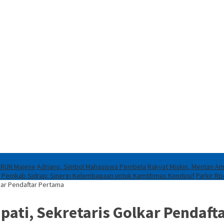
t RUN Majene
Adriano, Simbol Mahasiswa Pembela Rakyat Miskin, Mentan Amran
an Pemkab Sidrap: Sinergi Kelembagaan untuk Kamtibmas Kondusif
Parkir Rp
kar Pendaftar Pertama
pati, Sekretaris Golkar Pendaft