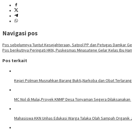
Navigasi pos
Pos sebelumnya
Tuntut Kesejahteraan, Satpol PP dan Petugas Damkar Gela
Pos berikutnya
Peringati HKN, Puskesmas Minasatene Gelar Kelas Ibu Hami
Pos terkait
Kejari Polman Musnahkan Barang Bukti,Narkoba dan Obat Terlaran
MC Nol di Mulai,Proyek KNMP Desa Tonyaman Segera Dilaksanakan
Mahasiswa KKN Unhas Edukasi Warga Talaka Olah Sampah Organik J