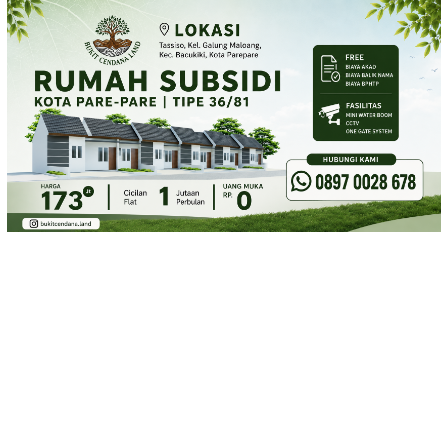
Loncat
ke
konten