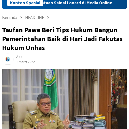
al Pernyataan Sainal Lonard di Media Online
Konten Spesial
Sidrap Perc
Beranda
HEADLINE
Taufan Pawe Beri Tips Hukum Bangun
Pemerintahan Baik di Hari Jadi Fakutas
Hukum Unhas
Ade
8 Maret 2022