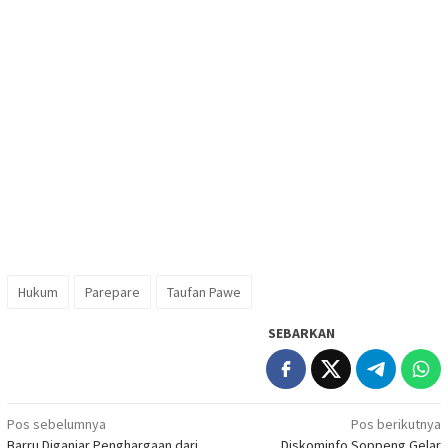
Hukum
Parepare
Taufan Pawe
SEBARKAN
Navigasi
Pos sebelumnya
Pos berikutnya
Barru Diganjar Penghargaan dari
Diskominfo Soppeng Gelar