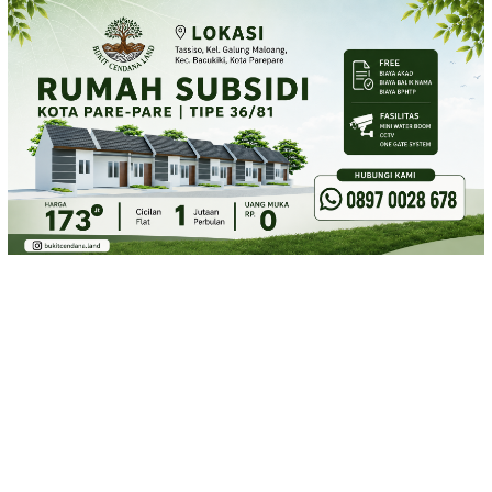
Loncat
ke
konten