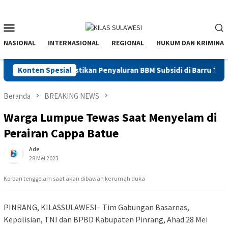
Menu
Mobile
NASIONAL
INTERNASIONAL
REGIONAL
HUKUM DAN KRIMINAL
nal Sulawesi Pastikan Penyaluran BBM Subsidi di Barru Terpanta
Konten Spesial
Beranda
BREAKING NEWS
Warga Lumpue Tewas Saat Menyelam di
Perairan Cappa Batue
Ade
28 Mei 2023
Korban tenggelam saat akan dibawah ke rumah duka
PINRANG, KILASSULAWESI– Tim Gabungan Basarnas,
Kepolisian, TNI dan BPBD Kabupaten Pinrang, Ahad 28 Mei