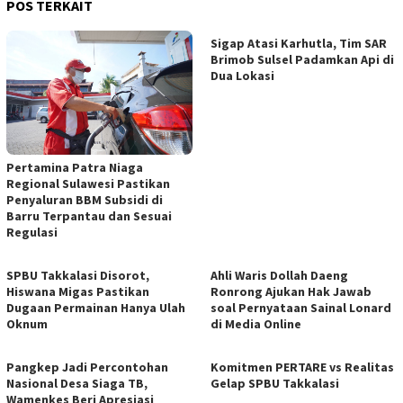
POS TERKAIT
Sigap Atasi Karhutla, Tim SAR
Brimob Sulsel Padamkan Api di
Dua Lokasi
Pertamina Patra Niaga
Regional Sulawesi Pastikan
Penyaluran BBM Subsidi di
Barru Terpantau dan Sesuai
Regulasi
SPBU Takkalasi Disorot,
Ahli Waris Dollah Daeng
Hiswana Migas Pastikan
Ronrong Ajukan Hak Jawab
Dugaan Permainan Hanya Ulah
soal Pernyataan Sainal Lonard
Oknum
di Media Online
Pangkep Jadi Percontohan
Komitmen PERTARE vs Realitas
Nasional Desa Siaga TB,
Gelap SPBU Takkalasi
Wamenkes Beri Apresiasi