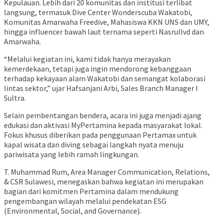
Kepulauan. Lebih dari 20 komunitas dan institusi terlibat
langsung, termasuk Dive Center Wonderscuba Wakatobi,
Komunitas Amarwaha Freedive, Mahasiswa KKN UNS dan UMY,
hingga influencer bawah laut ternama seperti Nasrullvd dan
Amarwaha.
“Melalui kegiatan ini, kami tidak hanya merayakan
kemerdekaan, tetapi juga ingin mendorong kebanggaan
terhadap kekayaan alam Wakatobi dan semangat kolaborasi
lintas sektor,” ujar Hafsanjani Arbi, Sales Branch Manager I
Sultra.
Selain pembentangan bendera, acara ini juga menjadi ajang
edukasi dan aktivasi MyPertamina kepada masyarakat lokal.
Fokus khusus diberikan pada penggunaan Pertamax untuk
kapal wisata dan diving sebagai langkah nyata menuju
pariwisata yang lebih ramah lingkungan.
T. Muhammad Rum, Area Manager Communication, Relations,
& CSR Sulawesi, menegaskan bahwa kegiatan ini merupakan
bagian dari komitmen Pertamina dalam mendukung
pengembangan wilayah melalui pendekatan ESG
(Environmental, Social, and Governance).