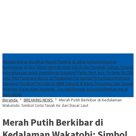
Konten Spesial
Mentan Amran Batalkan Rapat Penting di Jakarta Demi Entaskan
Kemiskinan di Alor
Silaturahmi Brimob Sulsel dan Pemkab Sidrap: Sinergi
Kelembagaan untuk Kamtibmas Kondusif
Parkir Rp4 Juta, Potensi Rp200
Juta: PAD Parepare Bocor di Pelabuhan
Pertamina Patra Niaga Regional
Sulawesi Pastikan Penyaluran BBM Subsidi di Barru Terpantau dan Sesuai
Regulasi
Sigap Atasi Karhutla, Tim SAR Brimob Sulsel Padamkan Api di
Dua Lokasi
Beranda
BREAKING NEWS
Merah Putih Berkibar di Kedalaman
Wakatobi: Simbol Cinta Tanah Air dari Dasar Laut
Merah Putih Berkibar di
Kedalaman Wakatobi: Simbol