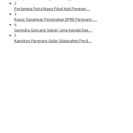
2
Pertamina Patra Niaga Pikat Hati Pengunj…
3
Kasus Tunjangan Perumahan DPRD Parepare,…
4
Gerindra Guncang Sulsel, Lima Kepala Dae…
5
Kapolres Parepare Gelar Silaturahmi Perd…