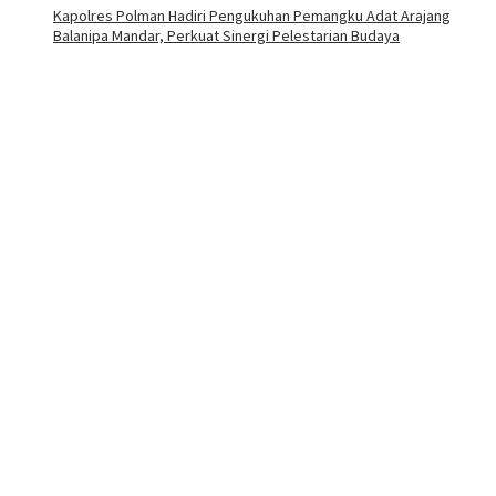
Kapolres Polman Hadiri Pengukuhan Pemangku Adat Arajang
Balanipa Mandar, Perkuat Sinergi Pelestarian Budaya