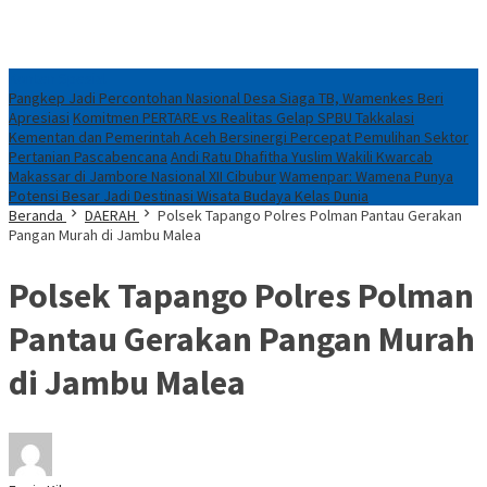
Konten Spesial
Pangkep Jadi Percontohan Nasional Desa Siaga TB, Wamenkes Beri
Apresiasi
Komitmen PERTARE vs Realitas Gelap SPBU Takkalasi
Kementan dan Pemerintah Aceh Bersinergi Percepat Pemulihan Sektor
Pertanian Pascabencana
Andi Ratu Dhafitha Yuslim Wakili Kwarcab
Makassar di Jambore Nasional XII Cibubur
Wamenpar: Wamena Punya
Potensi Besar Jadi Destinasi Wisata Budaya Kelas Dunia
Beranda
DAERAH
Polsek Tapango Polres Polman Pantau Gerakan
Pangan Murah di Jambu Malea
Polsek Tapango Polres Polman
Pantau Gerakan Pangan Murah
di Jambu Malea