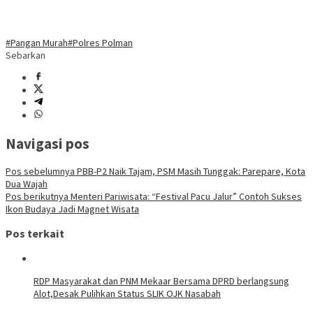
#Pangan Murah
#Polres Polman
Sebarkan
Navigasi pos
Pos sebelumnya
PBB-P2 Naik Tajam, PSM Masih Tunggak: Parepare, Kota
Dua Wajah
Pos berikutnya
Menteri Pariwisata: “Festival Pacu Jalur” Contoh Sukses
Ikon Budaya Jadi Magnet Wisata
Pos terkait
RDP Masyarakat dan PNM Mekaar Bersama DPRD berlangsung
Alot,Desak Pulihkan Status SLIK OJK Nasabah