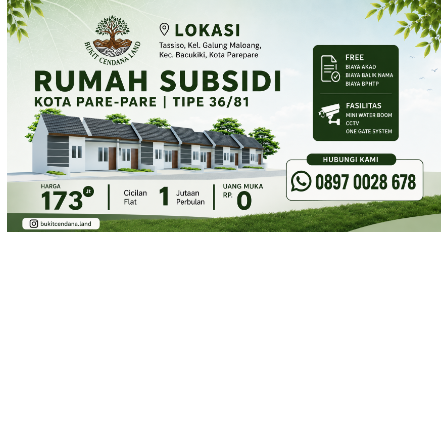
Loncat
ke
konten