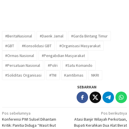
#BeritaNasional
#Daenk Jamal
#Garda Bintang Timur
#GBT
#Konsolidasi GBT
#Organisasi Masyarakat
#Ormas Nasional
#Pengabdian Masyarakat
#Persatuan Nasional
#Polri
#Satu Komando
#Soliditas Organisasi
#TNI
Kamtibmas
NKRI
SEBARKAN
Navigasi
Pos sebelumnya
Pos berikutnya
Konferensi PWI Sulsel Dihantam
Atasi Banjir Wilayah Perkotaan,
pos
Kritik: Panitia Diduga “Wasit Ikut
Bupati Kerahkan Dua Alat Berat