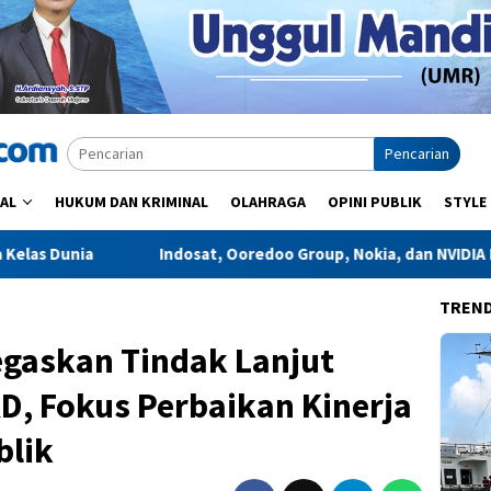
Pencarian
AL
HUKUM DAN KRIMINAL
OLAHRAGA
OPINI PUBLIK
STYLE
, Ooredoo Group, Nokia, dan NVIDIA Luncurkan Zankore by Indosat
TREN
egaskan Tindak Lanjut
, Fokus Perbaikan Kinerja
blik