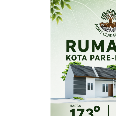
Loncat
ke
konten