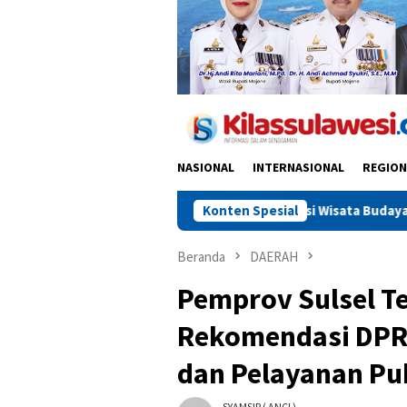
NASIONAL
INTERNASIONAL
REGION
Besar Jadi Destinasi Wisata Budaya Kelas Dunia
Konten Spesial
Indosat
Beranda
DAERAH
Pemprov Sulsel T
Rekomendasi DPRD
dan Pelayanan Pu
SYAMSIR ( ANCI )