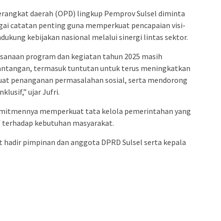
erangkat daerah (OPD) lingkup Pemprov Sulsel diminta
ai catatan penting guna memperkuat pencapaian visi-
kung kebijakan nasional melalui sinergi lintas sektor.
sanaan program dan kegiatan tahun 2025 masih
antangan, termasuk tuntutan untuk terus meningkatkan
kuat penanganan permasalahan sosial, serta mendorong
usif,” ujar Jufri.
omitmennya memperkuat tata kelola pemerintahan yang
f terhadap kebutuhan masyarakat.
t hadir pimpinan dan anggota DPRD Sulsel serta kepala