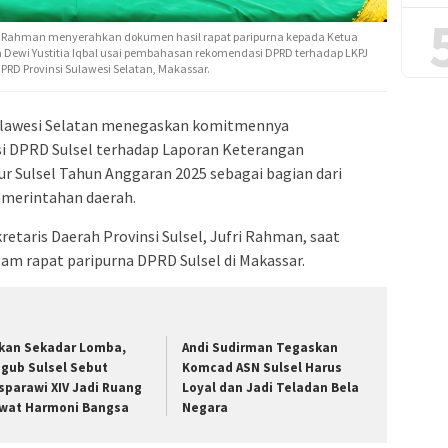
ufri Rahman menyerahkan dokumen hasil rapat paripurna kepada Ketua
a Dewi Yustitia Iqbal usai pembahasan rekomendasi DPRD terhadap LKPJ
PRD Provinsi Sulawesi Selatan, Makassar.
ulawesi Selatan menegaskan komitmennya
i DPRD Sulsel terhadap Laporan Keterangan
 Sulsel Tahun Anggaran 2025 sebagai bagian dari
pemerintahan daerah.
taris Daerah Provinsi Sulsel, Jufri Rahman, saat
am rapat paripurna DPRD Sulsel di Makassar.
kan Sekadar Lomba,
Andi Sudirman Tegaskan
gub Sulsel Sebut
Komcad ASN Sulsel Harus
sparawi XIV Jadi Ruang
Loyal dan Jadi Teladan Bela
wat Harmoni Bangsa
Negara