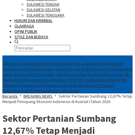
SULAWESI TENGAH
SULAWESI SELATAN
SULAWESI TENGGARA
HUKUM DAN KRIMINAL
OLAHRAGA
OPINI PUBLIK
STYLE DAN BUDAYA
Konten Spesial
Ahli Waris Dollah Daeng Ronrong Ajukan Hak Jawab soal Pernyataan
Sainal Lonard di Media Online
Sidrap Percepat IP300 Lewat Penggarapan
Lahan di Desa Botto
Pangkep Jadi Percontohan Nasional Desa Siaga TB,
Wamenkes Beri Apresiasi
Komitmen PERTARE vs Realitas Gelap SPBU
Takkalasi
Kementan dan Pemerintah Aceh Bersinergi Percepat
Pemulihan Sektor Pertanian Pascabencana
Beranda
BREAKING NEWS
Sektor Pertanian Sumbang 12,67% Tetap
Menjadi Penopang Ekonomi Indonesia di Kuartal I Tahun 2026
Sektor Pertanian Sumbang
12,67% Tetap Menjadi