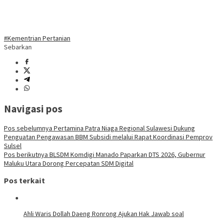
#Kementrian Pertanian
Sebarkan
Navigasi pos
Pos sebelumnya
Pertamina Patra Niaga Regional Sulawesi Dukung
Penguatan Pengawasan BBM Subsidi melalui Rapat Koordinasi Pemprov
Sulsel
Pos berikutnya
BLSDM Komdigi Manado Paparkan DTS 2026, Gubernur
Maluku Utara Dorong Percepatan SDM Digital
Pos terkait
Ahli Waris Dollah Daeng Ronrong Ajukan Hak Jawab soal