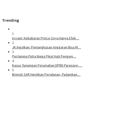
Trending
1
Irsyam: Kebakaran Prince Soya Hanya Efek…
2
JK Ingatkan: Pemangkasan Anggaran Bisa M…
3
Pertamina Patra Niaga Pikat Hati Pengunj…
4
Kasus Tunjangan Perumahan DPRD Parepare,…
5
Brimob SAR Hentikan Perjalanan, Padamkan…