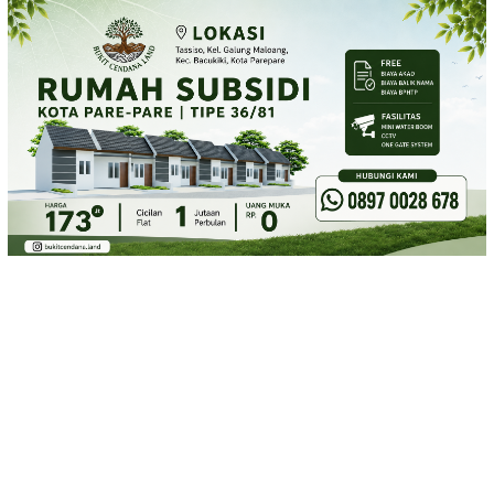
Loncat
ke
konten