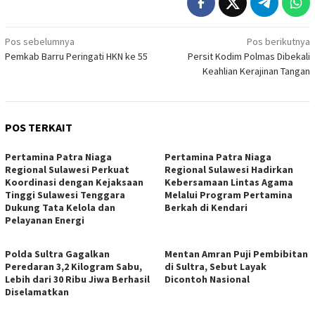
Navigasi
Pos sebelumnya
Pos berikutnya
Pemkab Barru Peringati HKN ke 55
Persit Kodim Polmas Dibekali
pos
Keahlian Kerajinan Tangan
POS TERKAIT
Pertamina Patra Niaga
Pertamina Patra Niaga
Regional Sulawesi Perkuat
Regional Sulawesi Hadirkan
Koordinasi dengan Kejaksaan
Kebersamaan Lintas Agama
Tinggi Sulawesi Tenggara
Melalui Program Pertamina
Dukung Tata Kelola dan
Berkah di Kendari
Pelayanan Energi
Polda Sultra Gagalkan
Mentan Amran Puji Pembibitan
Peredaran 3,2 Kilogram Sabu,
di Sultra, Sebut Layak
Lebih dari 30 Ribu Jiwa Berhasil
Dicontoh Nasional
Diselamatkan