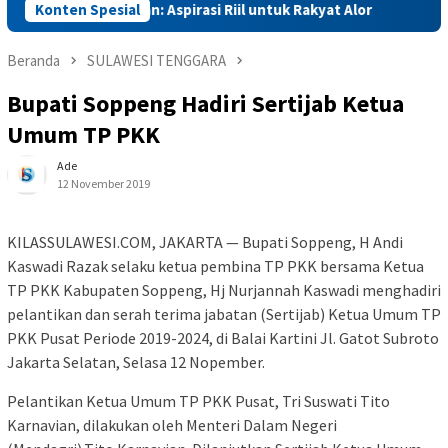
entan Amran: Aspirasi Riil untuk Rakyat Alor
Konten Spesial
Mentan Amr
Beranda
SULAWESI TENGGARA
Bupati Soppeng Hadiri Sertijab Ketua
Umum TP PKK
Ade
12 November 2019
KILASSULAWESI.COM, JAKARTA — Bupati Soppeng, H Andi
Kaswadi Razak selaku ketua pembina TP PKK bersama Ketua
TP PKK Kabupaten Soppeng, Hj Nurjannah Kaswadi menghadiri
pelantikan dan serah terima jabatan (Sertijab) Ketua Umum TP
PKK Pusat Periode 2019-2024, di Balai Kartini Jl. Gatot Subroto
Jakarta Selatan, Selasa 12 Nopember.
Pelantikan Ketua Umum TP PKK Pusat, Tri Suswati Tito
Karnavian, dilakukan oleh Menteri Dalam Negeri