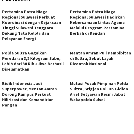
Pertamina Patra Niaga
Pertamina Patra Niaga
Regional Sulawesi Perkuat
Regional Sulawesi Hadirkan
Koordinasi dengan Kejaksaan
Kebersamaan Lintas Agama
Tinggi Sulawesi Tenggara
Melalui Program Pertamina
Dukung Tata Kelola dan
Berkah di Kendari
Pelayanan Energi
Polda Sultra Gagalkan
Mentan Amran Puji Pembibitan
Peredaran 3,2 Kilogram Sabu,
di Sultra, Sebut Layak
Lebih dari 30 Ribu Jiwa Berhasil
Dicontoh Nasional
Diselamatkan
Bidik Indonesia Jadi
Mutasi Pucuk Pimpinan Polda
Superpower, Mentan Amran
Sultra, Brigjen Pol. Dr. Gidion
Dorong Kampus Perkuat
Arief Setyawan Resmi Jabat
Hilirisasi dan Kemandirian
Wakapolda Sulsel
Pangan