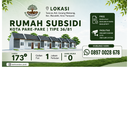
Loncat
ke
konten