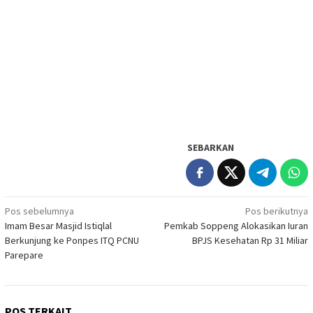
SEBARKAN
Navigasi
Pos sebelumnya
Pos berikutnya
Imam Besar Masjid Istiqlal
Pemkab Soppeng Alokasikan Iuran
pos
Berkunjung ke Ponpes ITQ PCNU
BPJS Kesehatan Rp 31 Miliar
Parepare
POS TERKAIT