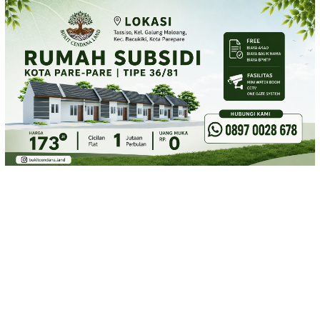
Loncat
ke
konten