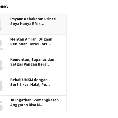
DING
1
Irsyam: Kebakaran Prince
Soya Hanya Efek…
2
Mentan Amran: Dugaan
Penipuan Beras Fort…
3
Kementan, Bapanas dan
Satgas Pangan Berg…
4
Bekali UMKM dengan
Sertifikasi Halal, Pe…
5
JK Ingatkan: Pemangkasan
Anggaran Bisa M…