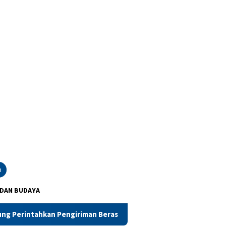
n
 DAN BUDAYA
kan Pengiriman Beras ke Alor
RDP Masyarakat dan PNM M