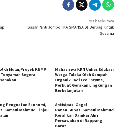
Pos berikutnya
hap
Sasar Panti Jompo, IKA SMANSA 91 Berbagi untuk
Sesama
ol di Mulai,Proyek KNMP
Mahasiswa KKN Unhas Edukasi
 Tonyaman Segera
Warga Talaka Olah Sampah
ksanakan
Organik Jadi Eco Enzyme,
Perkuat Gerakan Lingkungan
Berkelanjutan
ng Penguatan Ekonomi,
Antisipasi Gagal
ti Samsul Mahmud Tinjau
Panen,Bupati Samsul Mahmud
-alun
Kerahkan Damkar Aliri
Persawahan di Rappang
Barat