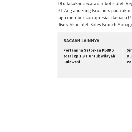
19 dilakukan secara simbolis oleh Reg
PT Ang and Fang Brothers pada akhir 
juga memberikan apresiasi kepada PT
diserahkan oleh Sales Branch Manager
BACAAN LAINNYA
Pertamina Setorkan PBBKB
Si
total Rp 1,9 T untuk wilayah
Du
Sulawesi
Pa