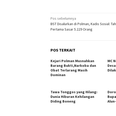
Navigasi
Pos sebelumnya
BST Disalurkan di Polman, Kadis Sosial: Ta
pos
Pertama Sasar 5.229 Orang
POS TERKAIT
Kejari Polman Musnahkan
MC N
Barang Bukti,Narkoba dan
Desa
Obat Terlarang Masih
Dila
Dominan
Tawa Tonggos yang Hilang:
Doro
Dunia Hiburan Kehilangan
Bupa
Diding Boneng
Alun