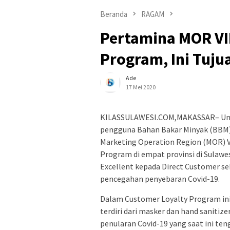
Beranda
RAGAM
Pertamina MOR VII
Program, Ini Tuj
Ade
17 Mei 2020
KILASSULAWESI.COM,MAKASSAR– Untu
pengguna Bahan Bakar Minyak (BBM) 
Marketing Operation Region (MOR) V
Program di empat provinsi di Sulawes
Excellent kepada Direct Customer se
pencegahan penyebaran Covid-19.
Dalam Customer Loyalty Program ini
terdiri dari masker dan hand saniti
penularan Covid-19 yang saat ini te