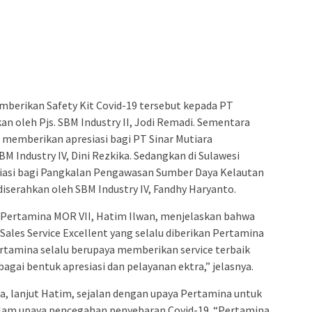
mberikan Safety Kit Covid-19 tersebut kepada PT
an oleh Pjs. SBM Industry II, Jodi Remadi. Sementara
 memberikan apresiasi bagi PT Sinar Mutiara
M Industry IV, Dini Rezkika. Sedangkan di Sulawesi
iasi bagi Pangkalan Pengawasan Sumber Daya Kelautan
iserahkan oleh SBM Industry IV, Fandhy Haryanto.
Pertamina MOR VII, Hatim Ilwan, menjelaskan bahwa
ales Service Excellent yang selalu diberikan Pertamina
rtamina selalu berupaya memberikan service terbaik
agai bentuk apresiasi dan pelayanan ektra,” jelasnya.
ga, lanjut Hatim, sejalan dengan upaya Pertamina untuk
am upaya pencegahan penyebaran Covid-19. “Pertamina