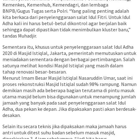
Kemenkes, Kemenhub, Kemendagri, dan lembaga
BNPB/Gugus Tugas serta Polri. “Yang paling penting adalah
kita berkaca dari penyelenggaraan salat Idul Fitri. Untuk Idul
Adha kali ini harus betul-betul dikontrol agar berjalan baik
sehingga dapat dipastikan tidak menimbulkan kluster baru,”
tandas Muhadjir.
Sementara itu, khusus untuk penyelenggaraan salat Idul Adha
2020 di Masjid Istiqlal, Jakarta, pemerintah memutuskan untuk
meniadakan sementara dengan berbagai pertimbangan. Salah
satunya melihat kondisi Masjid Istiqlal yang masih dalam
tahap renovasi besar-besaran.
Menurut Imam Besar Masjid Istiqlal Nasaruddin Umar, saat ini
proses rekonstruksi Masjid Istiqlal sudah 98% rampung. Namun
demikian masih ada beberapa bagian terutama di pintu masuk
utama masjid belum bisa digunakan untuk menampung jumlah
jamaah yang banyak pada saat penyelenggaraan salat Idul
Adha, dua pekan ke depan. Jika dipaksakan pasti akan berdesak-
desakan.
Selain itu secara teknis jika dipaksakan maka jamaah harus
antri untuk ditest suhu badan sebelum masuk masjid,
diperkirakan 3-4 jam sebelumnya. “Jadi kita harus