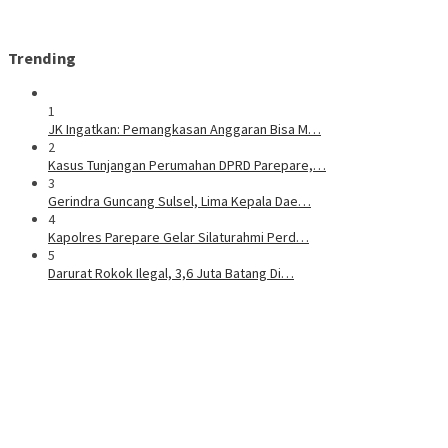
Trending
1
JK Ingatkan: Pemangkasan Anggaran Bisa M…
2
Kasus Tunjangan Perumahan DPRD Parepare,…
3
Gerindra Guncang Sulsel, Lima Kepala Dae…
4
Kapolres Parepare Gelar Silaturahmi Perd…
5
Darurat Rokok Ilegal, 3,6 Juta Batang Di…