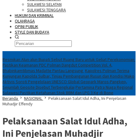
SULAWESI SELATAN
SULAWESI TENGGARA
HUKUM DAN KRIMINAL
OLAHRAGA
OPINI PUBLIK
STYLE DAN BUDAYA
Konten Spesial
Resmikan Alun-alun Bupati Sebut Ruang Baru untuk Geliat Perekonomian
Pastikan Keamanan PDC Polman Dangdut Competition Vol. 4,
Bhabinkamtibmas Madatte Pantau Langsung
Kapolres Polman Terima
Kunjungan Kapolda Sulbar, Tinjau Pembangunan Rusun dan Kondisi Mako
Aktivis Soroti Pengelolaan UNESCO Global Geopark Maros-Pangkep,
Sejumlah Geosite Disebut Terbengkalai
Pertamina Patra Niaga Regional
Sulawesi Pastikan Ketahanan Stok BBM dan LPG 3 Kg di Bone
Beranda
NASIONAL
Pelaksanaan Salat Idul Adha, Ini Penjelasan
Muhadjir Effendy
Pelaksanaan Salat Idul Adha,
Ini Penjelasan Muhadjir