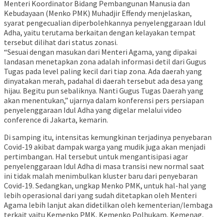
Menteri Koordinator Bidang Pembangunan Manusia dan
Kebudayaan (Menko PMK) Muhadjir Effendy menjelaskan,
syarat pengecualian diperbolehkannya penyelenggaraan Idul
Adha, yaitu terutama berkaitan dengan kelayakan tempat
tersebut dilihat dari status zonasi.
“Sesuai dengan masukan dari Menteri Agama, yang dipakai
landasan menetapkan zona adalah informasi detil dari Gugus
Tugas pada level paling kecil dari tiap zona. Ada daerah yang
dinyatakan merah, padahal di daerah tersebut ada desa yang
hijau. Begitu pun sebaliknya. Nanti Gugus Tugas Daerah yang
akan menentukan,” ujarnya dalam konferensi pers persiapan
penyelenggaraan Idul Adha yang digelar melalui video
conference di Jakarta, kemarin.
Di samping itu, intensitas kemungkinan terjadinya penyebaran
Covid-19 akibat dampak warga yang mudik juga akan menjadi
pertimbangan. Hal tersebut untuk mengantisipasi agar
penyelenggaraan Idul Adha di masa transisi new normal saat
ini tidak malah menimbulkan kluster baru dari penyebaran
Covid-19. Sedangkan, ungkap Menko PMK, untuk hal-hal yang
lebih operasional dari yang sudah ditetapkan oleh Menteri
Agama lebih lanjut akan didetilkan oleh kementerian/lembaga
terkait yaitu Kemenko PMK, Kemenko Polhukam, Kemenag,