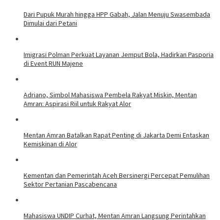
Dari Pupuk Murah hingga HPP Gabah, Jalan Menuju Swasembada
Dimulai dari Petani
Imigrasi Polman Perkuat Layanan Jemput Bola, Hadirkan Pasporia
di Event RUN Majene
Adriano, Simbol Mahasiswa Pembela Rakyat Miskin, Mentan
Amran: Aspirasi Riil untuk Rakyat Alor
Mentan Amran Batalkan Rapat Penting di Jakarta Demi Entaskan
Kemiskinan di Alor
Kementan dan Pemerintah Aceh Bersinergi Percepat Pemulihan
Sektor Pertanian Pascabencana
Mahasiswa UNDIP Curhat, Mentan Amran Langsung Perintahkan