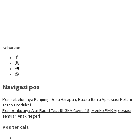
Sebarkan
Navigasi pos
Pos sebelumnya
Kunjungi Desa Harapan, Bupati Barru Apresiasi Petani
Tetap Produktif
Pos berikutnya
Alat Rapid Test RI-GHA Covid-19, Menko PMK Apresiasi
Temuan Anak Negeri
Pos terkait