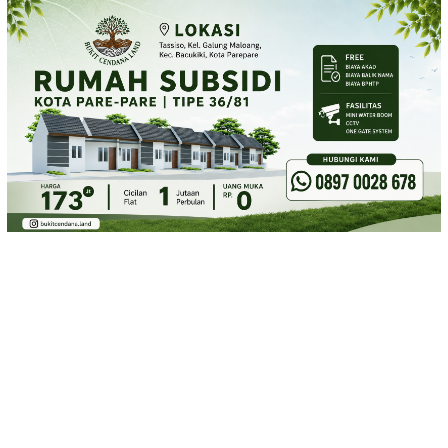
Loncat
ke
konten