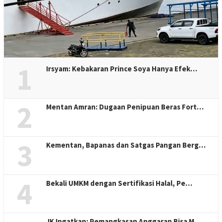
1
Irsyam: Kebakaran Prince Soya Hanya Efek…
2
Mentan Amran: Dugaan Penipuan Beras Fort…
3
Kementan, Bapanas dan Satgas Pangan Berg…
4
Bekali UMKM dengan Sertifikasi Halal, Pe…
JK Ingatkan: Pemangkasan Anggaran Bisa M…