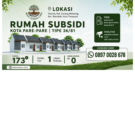
Loncat
ke
konten