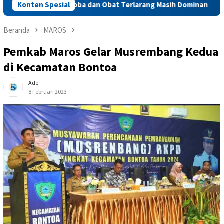
ti,Narkoba dan Obat Terlarang Masih Dominan
Konten Spesial
Efisiensi 
Beranda
MAROS
Pemkab Maros Gelar Musrembang Kedua
di Kecamatan Bontoa
Ade
8 Februari 2023