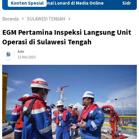
ataan Sainal Lonard di Media Online
Konten Spesial
Sidrap Percepat IP3
Beranda
SULAWESI TENGAH
EGM Pertamina Inspeksi Langsung Unit
Operasi di Sulawesi Tengah
Ade
21 Mei 2023