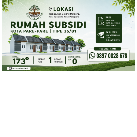
Loncat
ke
konten