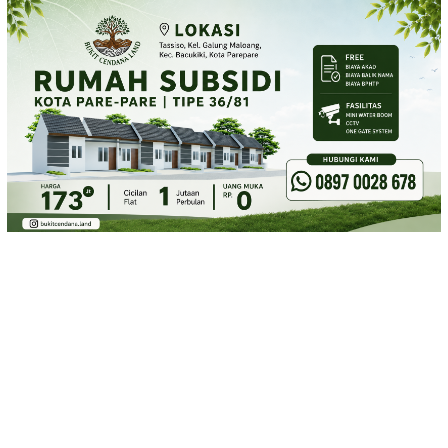
Loncat
ke
konten