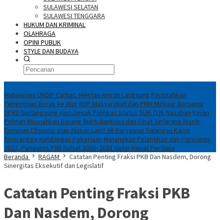
SULAWESI SELATAN
SULAWESI TENGGARA
HUKUM DAN KRIMINAL
OLAHRAGA
OPINI PUBLIK
STYLE DAN BUDAYA
Konten Spesial
Mahasiswa UNDIP Curhat, Mentan Amran Langsung Perintahkan
Pengiriman Beras ke Alor
RDP Masyarakat dan PNM Mekaar Bersama
DPRD berlangsung Alot,Desak Pulihkan Status SLIK OJK Nasabah
Kejari
Polman Musnahkan Barang Bukti,Narkoba dan Obat Terlarang Masih
Dominan
Efisiensi atau Alasan Lain? 38 Karyawan Galangan Kapal
Awerangge Kehilangan Pekerjaan
Matangkan Pelantikan dan Porwanas
2027, Pengurus PWI Sulsel 2026–2031 Gelar Rapat Perdana
Beranda
RAGAM
Catatan Penting Fraksi PKB Dan Nasdem, Dorong
Sinergitas Eksekutif dan Legislatif
Catatan Penting Fraksi PKB
Dan Nasdem, Dorong