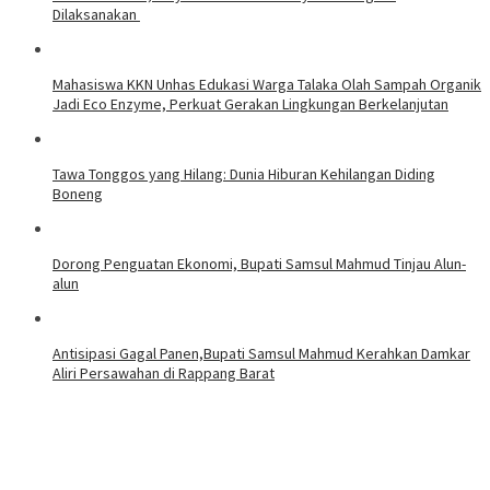
Dilaksanakan
Mahasiswa KKN Unhas Edukasi Warga Talaka Olah Sampah Organik
Jadi Eco Enzyme, Perkuat Gerakan Lingkungan Berkelanjutan
Tawa Tonggos yang Hilang: Dunia Hiburan Kehilangan Diding
Boneng
Dorong Penguatan Ekonomi, Bupati Samsul Mahmud Tinjau Alun-
alun
Antisipasi Gagal Panen,Bupati Samsul Mahmud Kerahkan Damkar
Aliri Persawahan di Rappang Barat