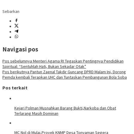
Sebarkan
Navigasi pos
Pos sebelumnya
Menteri Agama RI Tegaskan Pentingnya Pendidikan
Spiritual: “Sentuhlah Hati, Bukan Sekadar Otak”
Pos berikutnya
Pantun Zaenal Takdir Guncang DPRD Malam Ini, Dorong
Pemda kembali Terapkan UHC dan Tuntaskan Pembangunan Bola Soba
Pos terkait
Kejari Polman Musnahkan Barang Bukti,Narkoba dan Obat
Terlarang Masih Dominan
MC Nol di Mulai,Proyek KNMP Desa Tonyaman Segera