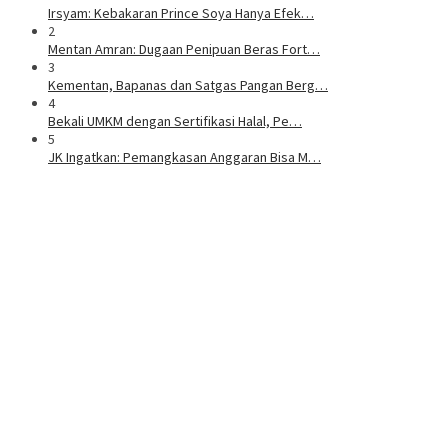
Irsyam: Kebakaran Prince Soya Hanya Efek…
2
Mentan Amran: Dugaan Penipuan Beras Fort…
3
Kementan, Bapanas dan Satgas Pangan Berg…
4
Bekali UMKM dengan Sertifikasi Halal, Pe…
5
JK Ingatkan: Pemangkasan Anggaran Bisa M…