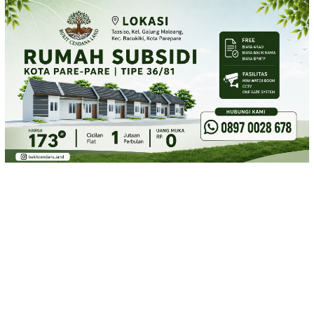
Loncat
ke
konten