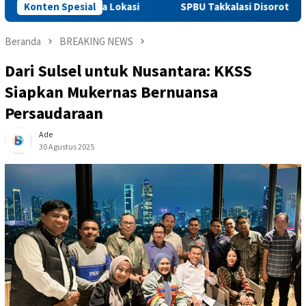
Api di Dua Lokasi
Konten Spesial
SPBU Takkalasi Disorot, Hiswana Miga
Beranda
BREAKING NEWS
Dari Sulsel untuk Nusantara: KKSS
Siapkan Mukernas Bernuansa
Persaudaraan
Ade
30 Agustus 2025