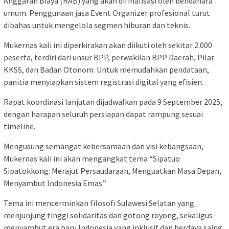
Anggaran Biaya (RAB) yang akan difinalisasi oleh bendahara
umum. Penggunaan jasa Event Organizer profesional turut
dibahas untuk mengelola segmen hiburan dan teknis.
Mukernas kali ini diperkirakan akan diikuti oleh sekitar 2.000
peserta, terdiri dari unsur BPP, perwakilan BPP Daerah, Pilar
KKSS, dan Badan Otonom. Untuk memudahkan pendataan,
panitia menyiapkan sistem registrasi digital yang efisien.
Rapat koordinasi lanjutan dijadwalkan pada 9 September 2025,
dengan harapan seluruh persiapan dapat rampung sesuai
timeline.
Mengusung semangat kebersamaan dan visi kebangsaan,
Mukernas kali ini akan mengangkat tema “Sipatuo
Sipatokkong: Merajut Persaudaraan, Menguatkan Masa Depan,
Menyambut Indonesia Emas.”
Tema ini mencerminkan filosofi Sulawesi Selatan yang
menjunjung tinggi solidaritas dan gotong royong, sekaligus
menyambut era baru Indonesia yang inklusif dan berdaya saing.