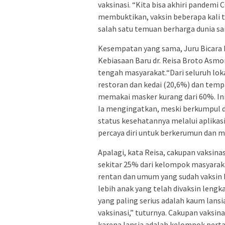
vaksinasi. “Kita bisa akhiri pandemi
membuktikan, vaksin beberapa kali 
salah satu temuan berharga dunia sai
Kesempatan yang sama, Juru Bicara 
Kebiasaan Baru dr. Reisa Broto Asm
tengah masyarakat.“Dari seluruh lok
restoran dan kedai (20,6%) dan temp
memakai masker kurang dari 60%. Ini a
Ia mengingatkan, meski berkumpul d
status kesehatannya melalui aplikasi
percaya diri untuk berkerumun dan 
Apalagi, kata Reisa, cakupan vaksin
sekitar 25% dari kelompok masyarak
rentan dan umum yang sudah vaksin k
lebih anak yang telah divaksin leng
yang paling serius adalah kaum lansi
vaksinasi,” tuturnya. Cakupan vaksinas
karena lansia adalah kelompok perta