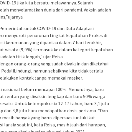
 COVID-19 jika kita bersatu melawannya. Sejarah
telah menyelamatkan dunia dari pandemi. Vaksin adalah
ns,”ujarnya.
Pemerintah untuk COVID-19 dan Duta Adaptasi
oro menyoroti penurunan tingkat kepatuhan Prokes di
asi kerumunan yang dipantau dalam 7 hari terakhir,
at wisata (9,9%) termasuk ke dalam kategori kepatuhan
dalah titik lengah,” ujar Reisa.
engan orang-orang yang sudah divaksin dan diketahui
 PeduliLindungi, namun sebaiknya kita tidak terlalu
melakukan kontak tanpa memakai masker.
asi nasional belum mencapai 100%. Menurutnya, baru
at rentan yang divaksin lengkap dan baru 50% warga
esatu. Untuk kelompok usia 12-17 tahun, baru 3,1 juta
kap dan 3,8 juta baru mendapatkan dosis pertama. “Dan
a masih banyak yang harus dipersuasi untuk ikut
i lansia saat ini, kata Reisa, masih jauh dari harapan,
ma yang divaksinasi sejak awal tahun 2021.