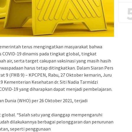
emerintah terus mengingatkan masyarakat bahwa
s COVID-19 dinamis pada tingkat global, tingkat
h air, serta target cakupan vaksinasi yang masih hasih
kewaspadaan harus tetap ditingkatkan. Dalam Siaran Pers
at 9 (FMB 9) – KPCPEN, Rabu, 27 Oktober kemarin, Juru
9 Kementerian Kesehatan dr. Siti Nadia Tarmidzi
 COVID-19 yang diharapkan dapat menjadi pembelajaran.
n Dunia (WHO) per 26 Oktober 2021, terjadi
at global. “Salah satu yang dianggap mempengaruhi
sudah dilakukannya berbagai pelonggaran dan penurunan
atan, seperti penggunaan