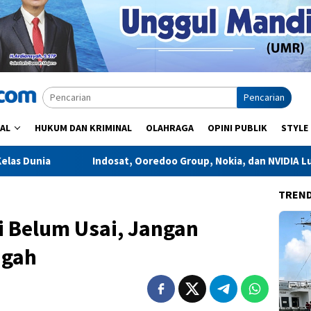
Pencarian
AL
HUKUM DAN KRIMINAL
OLAHRAGA
OPINI PUBLIK
STYLE
sat, Ooredoo Group, Nokia, dan NVIDIA Luncurkan Zankore by Indo
TREN
 Belum Usai, Jangan
ngah