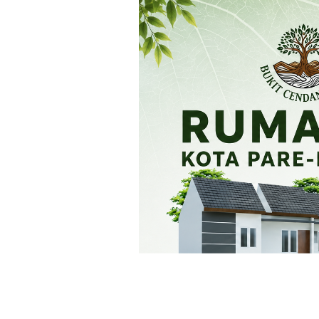
Loncat
ke
konten