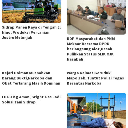
Sidrap Panen Raya di Tengah El
Nino, Produksi Pertanian
Justru Melonjak
RDP Masyarakat dan PNM
Mekaar Bersama DPRD
berlangsung Alot,Desak
Pulihkan Status SLIK OJK
Nasabah
Kejari Polman Musnahkan
Warga Kalmas Geruduk
Barang Bukti,Narkoba dan
Mapolsek, Tuntut Polisi Tegas
Obat Terlarang Masih Dominan
Berantas Narkoba
LPG 3 Kg Aman, Bright Gas Jadi
Solusi Tani Sidrap