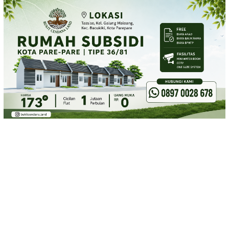
Loncat
ke
konten