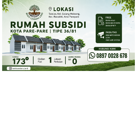
Loncat
ke
konten