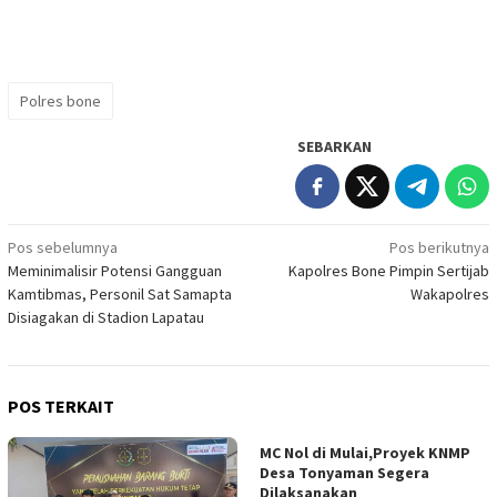
Polres bone
SEBARKAN
Navigasi
Pos sebelumnya
Pos berikutnya
Meminimalisir Potensi Gangguan
Kapolres Bone Pimpin Sertijab
pos
Kamtibmas, Personil Sat Samapta
Wakapolres
Disiagakan di Stadion Lapatau
POS TERKAIT
MC Nol di Mulai,Proyek KNMP
Desa Tonyaman Segera
Dilaksanakan