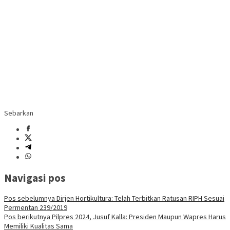
Sebarkan
Navigasi pos
Pos sebelumnya
Dirjen Hortikultura: Telah Terbitkan Ratusan RIPH Sesuai
Permentan 239/2019
Pos berikutnya
Pilpres 2024, Jusuf Kalla: Presiden Maupun Wapres Harus
Memiliki Kualitas Sama