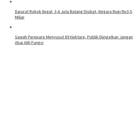
Darurat Rokok Ilegal, 3,6 Juta Batang Disikat, Negara Rugi Rp3,5
Miliar
Sawah Parepare Menyusut 89 Hektare, Publik Diingatkan Jangan
Abai Alih Fungsi