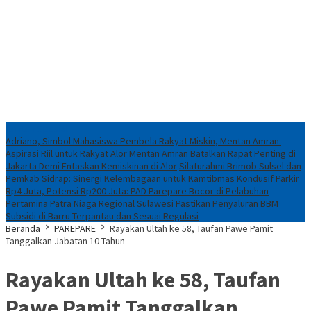
Konten Spesial
Adriano, Simbol Mahasiswa Pembela Rakyat Miskin, Mentan Amran:
Aspirasi Riil untuk Rakyat Alor
Mentan Amran Batalkan Rapat Penting di
Jakarta Demi Entaskan Kemiskinan di Alor
Silaturahmi Brimob Sulsel dan
Pemkab Sidrap: Sinergi Kelembagaan untuk Kamtibmas Kondusif
Parkir
Rp4 Juta, Potensi Rp200 Juta: PAD Parepare Bocor di Pelabuhan
Pertamina Patra Niaga Regional Sulawesi Pastikan Penyaluran BBM
Subsidi di Barru Terpantau dan Sesuai Regulasi
Beranda
PAREPARE
Rayakan Ultah ke 58, Taufan Pawe Pamit
Tanggalkan Jabatan 10 Tahun
Rayakan Ultah ke 58, Taufan
Pawe Pamit Tanggalkan