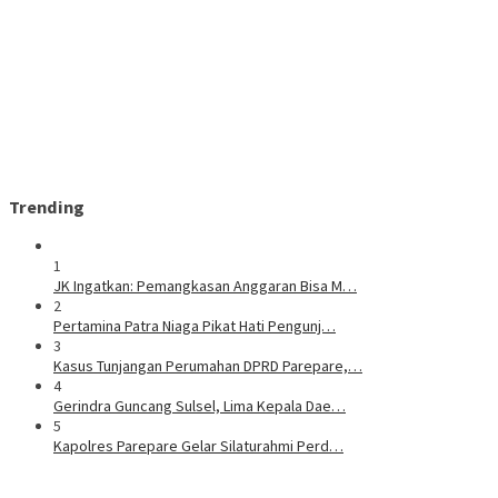
Trending
1
JK Ingatkan: Pemangkasan Anggaran Bisa M…
2
Pertamina Patra Niaga Pikat Hati Pengunj…
3
Kasus Tunjangan Perumahan DPRD Parepare,…
4
Gerindra Guncang Sulsel, Lima Kepala Dae…
5
Kapolres Parepare Gelar Silaturahmi Perd…