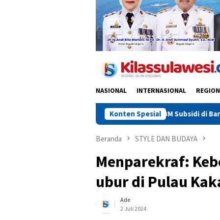
NASIONAL
INTERNASIONAL
REGION
si Pastikan Penyaluran BBM Subsidi di Barru Terpantau dan Sesua
Konten Spesial
Beranda
STYLE DAN BUDAYA
Menparekraf: Kebe
ubur di Pulau Ka
Ade
2 Juli 2024