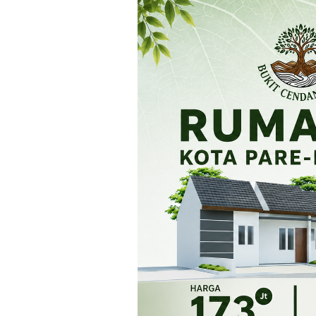
Loncat
ke
konten