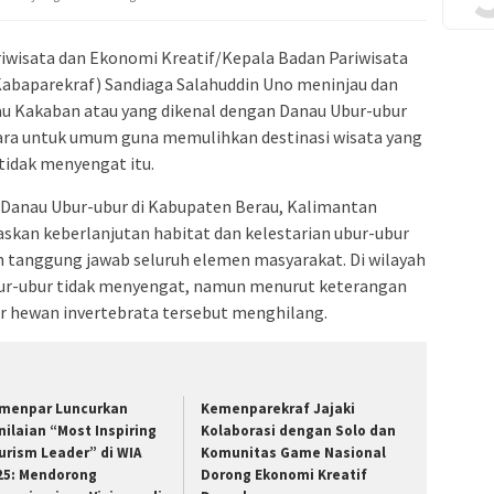
wisata dan Ekonomi Kreatif/Kepala Badan Pariwisata
abaparekraf) Sandiaga Salahuddin Uno meninjau dan
lau Kakaban atau yang dikenal dengan Danau Ubur-ubur
ara untuk umum guna memulihkan destinasi wisata yang
tidak menyengat itu.
 Danau Ubur-ubur di Kabupaten Berau, Kalimantan
elaskan keberlanjutan habitat dan kelestarian ubur-ubur
an tanggung jawab seluruh elemen masyarakat. Di wilayah
bur-ubur tidak menyengat, namun menurut keterangan
r hewan invertebrata tersebut menghilang.
menpar Luncurkan
Kemenparekraf Jajaki
nilaian “Most Inspiring
Kolaborasi dengan Solo dan
urism Leader” di WIA
Komunitas Game Nasional
25: Mendorong
Dorong Ekonomi Kreatif