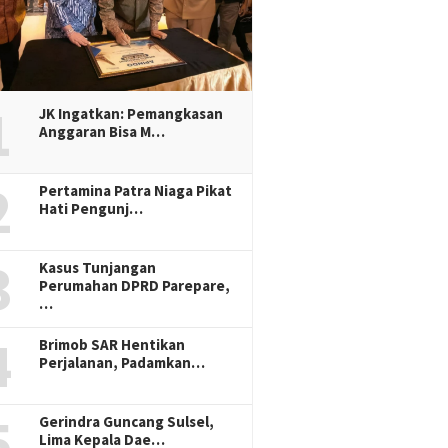
1
JK Ingatkan: Pemangkasan
Anggaran Bisa M…
2
Pertamina Patra Niaga Pikat
Hati Pengunj…
3
Kasus Tunjangan
Perumahan DPRD Parepare,
…
4
Brimob SAR Hentikan
Perjalanan, Padamkan…
5
Gerindra Guncang Sulsel,
Lima Kepala Dae…