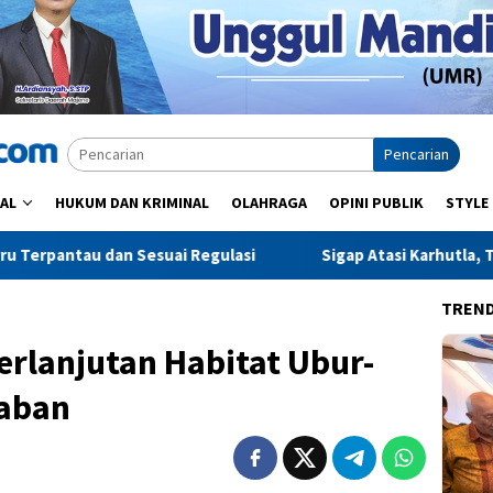
Pencarian
AL
HUKUM DAN KRIMINAL
OLAHRAGA
OPINI PUBLIK
STYLE
i Regulasi
Sigap Atasi Karhutla, Tim SAR Brimob Sulsel P
TREN
rlanjutan Habitat Ubur-
kaban