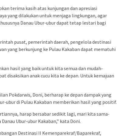
pkan terima kasih atas kunjungan dan apresiasi
aya yang dilakukan untuk menjaga lingkungan, agar
khususnya Danau Ubur-ubur dapat tetap lestari bagi
erintah pusat, pemerintah daerah, pengelola destinasi
wan yang berkunjung ke Pulau Kakaban dapat mematuhi
an hasil yang baik untuk kita semua dan mudah-
at disaksikan anak cucu kita ke depan. Untuk kemajuan
ilan Pokdarwis, Doni, berharap ke depan dampak yang
ur-ubur di Pulau Kakaban memberikan hasil yang positif.
annya, harap bersabar sedikit lagi, mari kita sama-
 Danau Ubur-ubur Kakaban,” kata Doni.
bangan Destinasi II Kemenparekraf/Baparekraf,