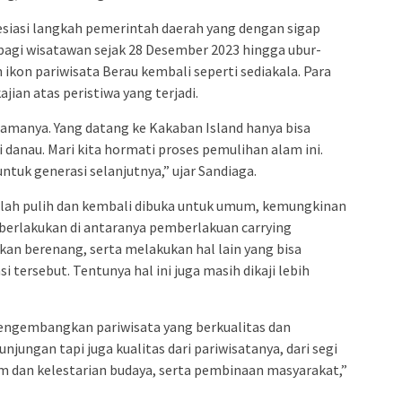
iasi langkah pemerintah daerah yang dengan sigap
agi wisatawan sejak 28 Desember 2023 hingga ubur-
kon pariwisata Berau kembali seperti sediakala. Para
jian atas peristiwa yang terjadi.
amanya. Yang datang ke Kakaban Island hanya bisa
 danau. Mari kita hormati proses pemulihan alam ini.
ntuk generasi selanjutnya,” ujar Sandiaga.
elah pulih dan kembali dibuka untuk umum, kemungkinan
berlakukan di antaranya pemberlakuan carrying
kan berenang, serta melakukan hal lain yang bisa
tersebut. Tentunya hal ini juga masih dikaji lebih
ngembangkan pariwisata yang berkualitas dan
jungan tapi juga kualitas dari pariwisatanya, dari segi
 dan kelestarian budaya, serta pembinaan masyarakat,”