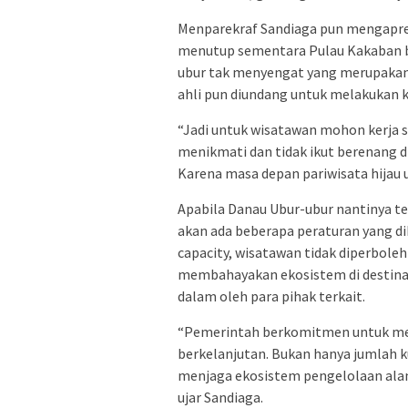
Menparekraf Sandiaga pun mengapres
menutup sementara Pulau Kakaban b
ubur tak menyengat yang merupakan i
ahli pun diundang untuk melakukan ka
“Jadi untuk wisatawan mohon kerja s
menikmati dan tidak ikut berenang di
Karena masa depan pariwisata hijau u
Apabila Danau Ubur-ubur nantinya t
akan ada beberapa peraturan yang di
capacity, wisatawan tidak diperboleh
membahayakan ekosistem di destinasi 
dalam oleh para pihak terkait.
“Pemerintah berkomitmen untuk me
berkelanjutan. Bukan hanya jumlah kun
menjaga ekosistem pengelolaan alam
ujar Sandiaga.