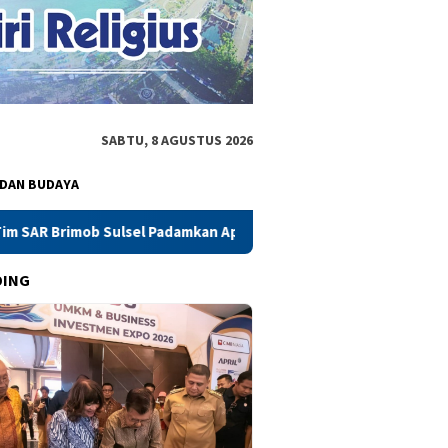
SABTU, 8 AGUSTUS 2026
 DAN BUDAYA
adamkan Api di Dua Lokasi
SPBU Takkalasi Disorot, Hiswa
DING