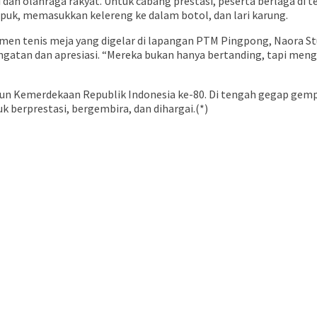
dan olahraga rakyat. Untuk cabang prestasi, peserta berlaga di te
uk, memasukkan kelereng ke dalam botol, dan lari karung.
amen tenis meja yang digelar di lapangan PTM Pingpong, Naora St
atan dan apresiasi. “Mereka bukan hanya bertanding, tapi mengi
hun Kemerdekaan Republik Indonesia ke-80. Di tengah gegap gem
 berprestasi, bergembira, dan dihargai.(*)