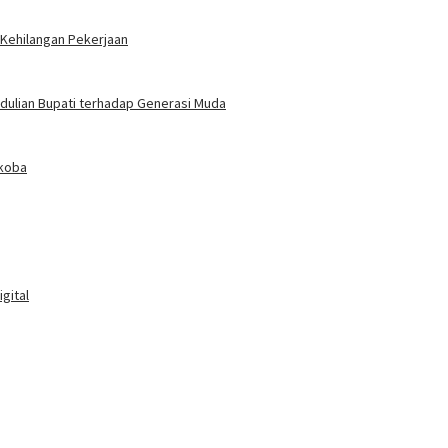
 Kehilangan Pekerjaan
edulian Bupati terhadap Generasi Muda
rkoba
gital