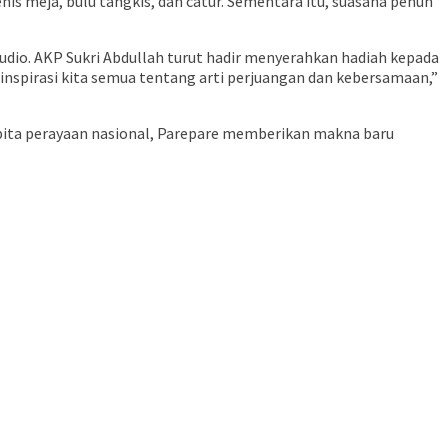
nis meja, bulu tangkis, dan catur. Sementara itu, suasana penuh
udio. AKP Sukri Abdullah turut hadir menyerahkan hadiah kepada
nspirasi kita semua tentang arti perjuangan dan kebersamaan,”
pita perayaan nasional, Parepare memberikan makna baru