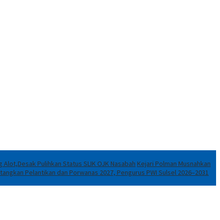
Alot,Desak Pulihkan Status SLIK OJK Nasabah
Kejari Polman Musnahkan
tangkan Pelantikan dan Porwanas 2027, Pengurus PWI Sulsel 2026–2031