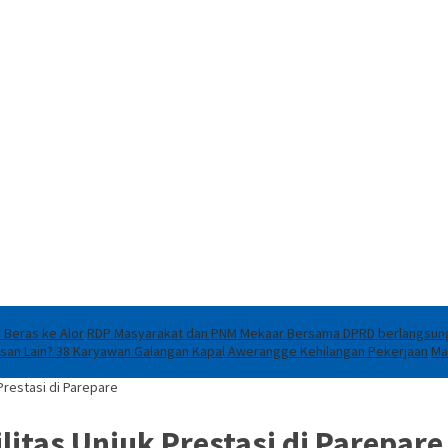
 Beras ke Alor
RDP Masyarakat dan PNM Mekaar Bersama DPRD berlangsung 
lasan Lain? 38 Karyawan Galangan Kapal Awerangge Kehilangan Pekerjaan
Ma
Prestasi di Parepare
litas Unjuk Prestasi di Parepare