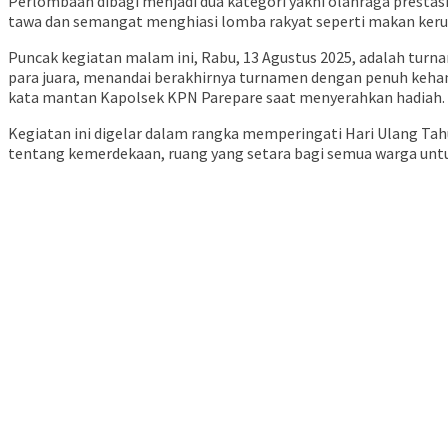
Perlombaan dibagi menjadi dua kategori yakni olahraga prestasi 
tawa dan semangat menghiasi lomba rakyat seperti makan kerup
Puncak kegiatan malam ini, Rabu, 13 Agustus 2025, adalah turn
para juara, menandai berakhirnya turnamen dengan penuh kehang
kata mantan Kapolsek KPN Parepare saat menyerahkan hadiah.
Kegiatan ini digelar dalam rangka memperingati Hari Ulang Ta
tentang kemerdekaan, ruang yang setara bagi semua warga untuk