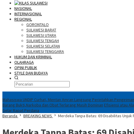
NASIONAL
INTERNASIONAL
REGIONAL
GORONTALO
SULAWESI BARAT
SULAWESI UTARA
SULAWESI TENGAH
SULAWESI SELATAN
SULAWESI TENGGARA
HUKUM DAN KRIMINAL
OLAHRAGA
OPINI PUBLIK
STYLE DAN BUDAYA
Konten Spesial
Mahasiswa UNDIP Curhat, Mentan Amran Langsung Perintahkan Pengiriman
Barang Bukti,Narkoba dan Obat Terlarang Masih Dominan
Efisiensi atau A
Gelar Rapat Perdana
Beranda
BREAKING NEWS
Merdeka Tanpa Batas: 69 Disabilitas Unjuk 
Merdeka Tanpa Batas: 69 Disabi