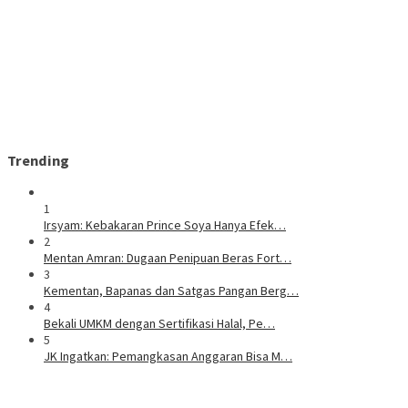
Trending
1
Irsyam: Kebakaran Prince Soya Hanya Efek…
2
Mentan Amran: Dugaan Penipuan Beras Fort…
3
Kementan, Bapanas dan Satgas Pangan Berg…
4
Bekali UMKM dengan Sertifikasi Halal, Pe…
5
JK Ingatkan: Pemangkasan Anggaran Bisa M…