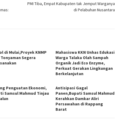
PMI Tiba, Empat Kabupaten tak Jemput Warganya
umas:
di Pelabuhan Nusantara
ol di Mulai,Proyek KNMP
Mahasiswa KKN Unhas Edukasi
 Tonyaman Segera
Warga Talaka Olah Sampah
ksanakan
Organik Jadi Eco Enzyme,
Perkuat Gerakan Lingkungan
Berkelanjutan
ng Penguatan Ekonomi,
Antisipasi Gagal
ti Samsul Mahmud Tinjau
Panen,Bupati Samsul Mahmud
-alun
Kerahkan Damkar Aliri
Persawahan di Rappang
Barat