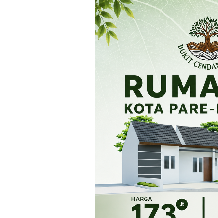
Loncat
ke
konten