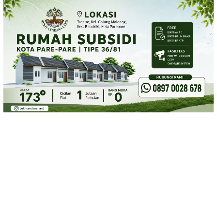
Loncat
ke
konten