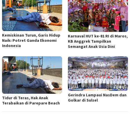
Kemiskinan Turun, Garis Hidup
Karnaval HUT ke-81 RI di Maros,
Naik: Potret Ganda Ekonomi
KB Anggrek Tampilkan
Indonesia
Semangat Anak Usia Dini
Gerindra Lampaui NasDem dan
Tidur di Teras, Hak Anak
Golkar di Sulsel
Terabaikan di Parepare Beach