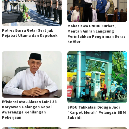
Mahasiswa UNDIP Curhat,
Polres Barru Gelar Sertijab
Mentan Amran Langsung
Pejabat Utama dan Kapolsek
Perintahkan Pengiriman Beras
ke Alor
Efisiensi atau Alasan Lain? 38
Karyawan Galangan Kapal
SPBU Takkalasi Diduga Jadi
Awerangge Kehilangan
“Karpet Merah” Pelangsir BBM
Pekerjaan
Subsidi