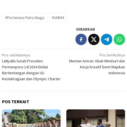
#Pertamina Patra Niaga
#UMKM
SEBARKAN
Navigasi
Pos sebelumnya
Pos berikutnya
LaNyalla Surati Presiden:
Mentan Amran: Ubah Mindset dan
pos
Permenpora 14/2024 Dinilai
Kerja Kreatif Demi Majukan
Bertentangan dengan UU
Indonesia
Keolahragaan dan Olympic Charter
POS TERKAIT