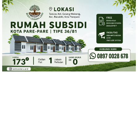
Loncat
ke
konten